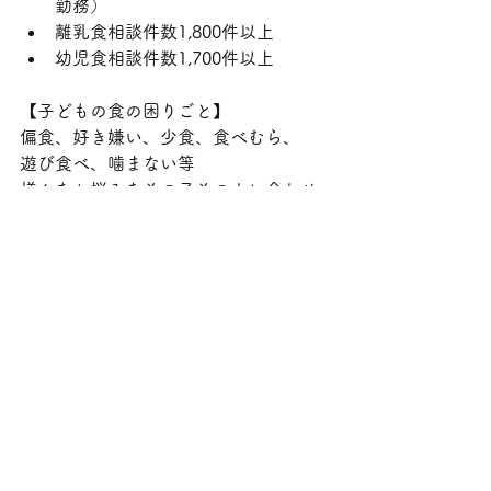
勤務）
離乳食相談件数1,800件以上
幼児食相談件数1,700件以上
【子どもの食の困りごと】
偏食、好き嫌い、少食、食べむら、
遊び食べ、噛まない等
様々なお悩みをその子その人に合わせ
た相談にお応えしています。
とよた女性の起業できますproject．ビ
ジネスコンテスト2022審査員特別賞受
賞
GIRAFFES JAPAN セミファイナリスト
豊田市育児健康相談・離乳食教室・親
子食育講座等講師