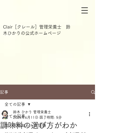
Clair［クレール］管理栄養士 鈴
木ひかりの公式ホームページ
記事
全ての記事
鈴木 ひかり 管理栄養士
全ての記事
2025年6月11日
読了時間: 5分
調味料の選び方がわか
食・栄養知っトク情報