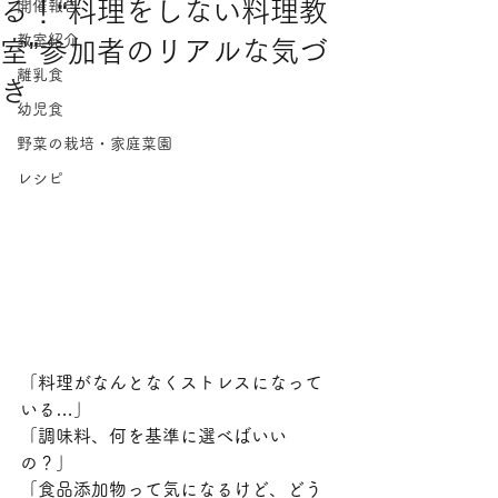
る！“料理をしない料理教
開催報告
教室紹介
室”参加者のリアルな気づ
離乳食
き
幼児食
野菜の栽培・家庭菜園
レシピ
「料理がなんとなくストレスになって
いる…」
「調味料、何を基準に選べばいい
の？」
「食品添加物って気になるけど、どう