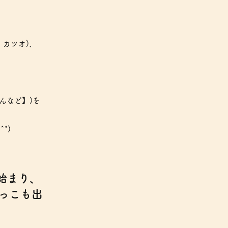
、カツオ)、
んなど】)を
*)
始まり、
っこも出