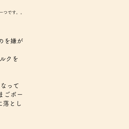
一つです。。
のを嫌が
ミルクを
になって
まごボー
に落とし