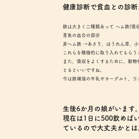
​健康診断で貧血との診
鉄は大きく二種類あって ヘム鉄(吸
青魚の血合の部分
非ヘム鉄 →あさり、ほうれん草、
これらを積極的に取り入れてもらう
また、吸収をよくするために、動物
とるといいですね。
今は鉄補強の牛乳やヨーグルト、ウエ
​生後6か月の娘がいま
現在は1日に500飲め
ているので大丈夫かとは