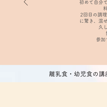
​初めて自
2回目の調
に驚き、混
久
​参
​離乳食・幼児食の講