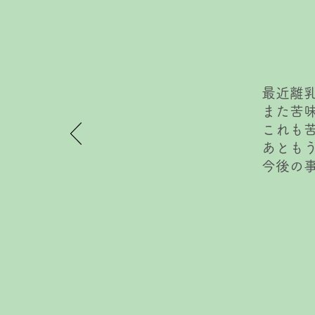
最近離
また苦
これも
あとも
今後の