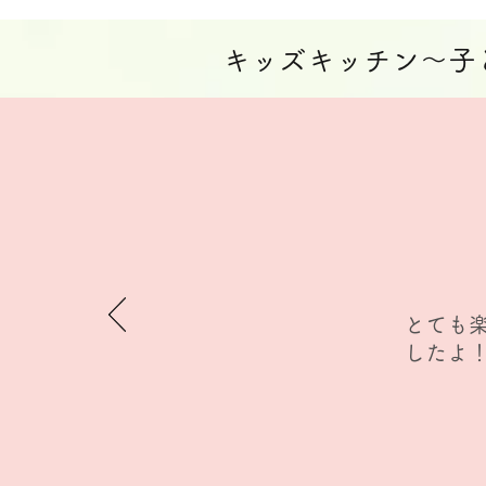
​キッズキッチン～
​とて
したよ