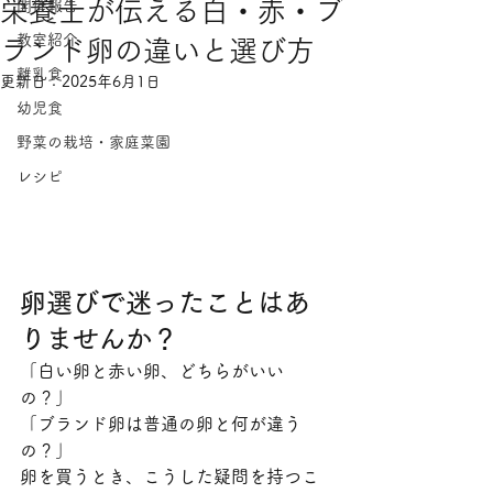
栄養士が伝える白・赤・ブ
開催報告
教室紹介
ランド卵の違いと選び方
離乳食
更新日：
2025年6月1日
幼児食
野菜の栽培・家庭菜園
レシピ
卵選びで迷ったことはあ
りませんか？
「白い卵と赤い卵、どちらがいい
の？」
「ブランド卵は普通の卵と何が違う
の？」
卵を買うとき、こうした疑問を持つこ