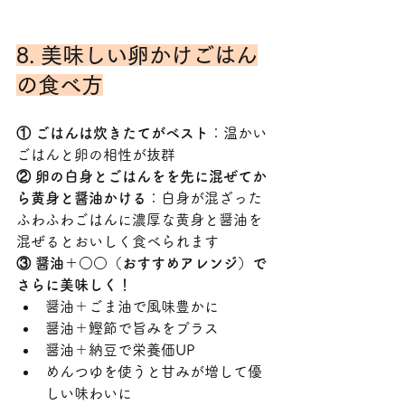
8. 美味しい卵かけごはん
の食べ方
① ごはんは炊きたてがベスト
：温かい
ごはんと卵の相性が抜群
② 卵の白身とごはんをを先に混ぜてか
ら黄身と醤油かける
：白身が混ざった
ふわふわごはんに濃厚な黄身と醤油を
混ぜるとおいしく食べられます
③ 醤油＋○○（おすすめアレンジ）で
さらに美味しく！
醤油＋ごま油で風味豊かに
醤油＋鰹節で旨みをプラス
醤油＋納豆で栄養価UP
めんつゆを使うと甘みが増して優
しい味わいに