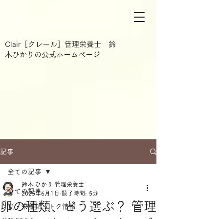
Clair［クレール］管理栄養士 鈴
木ひかりの公式ホームページ
記事
全ての記事
鈴木 ひかり 管理栄養士
全ての記事
2025年6月1日
読了時間: 5分
卵の種類、どう選ぶ？ 管理
食・栄養知っトク情報