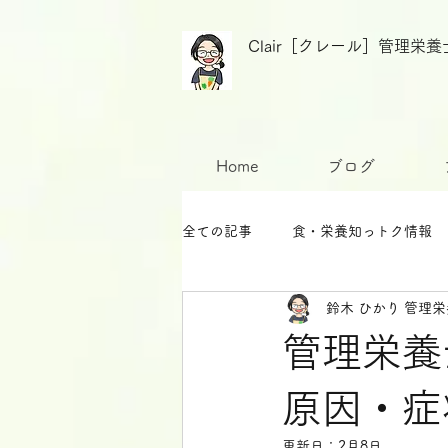
Clair［クレール］管理
Home
ブログ
全ての記事
食・栄養知っトク情報
鈴木 ひかり 管理
管理栄養
原因・症
更新日：
2月8日