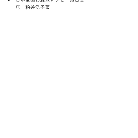
店　粕谷浩子著