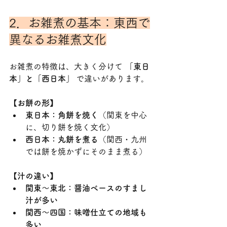
2．お雑煮の基本：東西で
異なるお雑煮文化
お雑煮の特徴は、大きく分けて 
「東日
本」と「西日本」
 で違いがあります。
【
お餅の形】
東日本：角餅を焼く
（関東を中心
に、切り餅を焼く文化）
西日本：丸餅を煮る
（関西・九州
では餅を焼かずにそのまま煮る）
【
汁の違い】
関東～東北：醤油ベースのすまし
汁が多い
関西～四国：味噌仕立ての地域も
多い