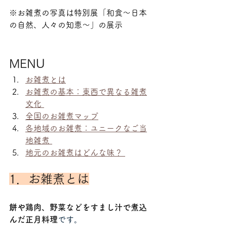
※お雑煮の写真は特別展「和食～日本
の自然、人々の知恵～」の展示
MENU
お雑煮とは
お雑煮の基本：東西で異なる雑煮
文化 
全国のお雑煮マップ
各地域のお雑煮：ユニークなご当
地雑煮 
地元のお雑煮はどんな味？ 
1．お雑煮とは
餅や鶏肉、野菜などをすまし汁で煮込
んだ正月料理
です。