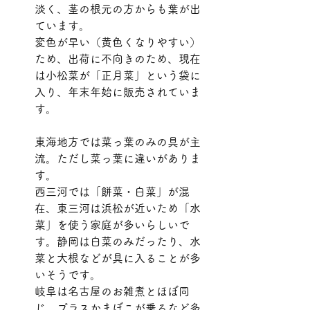
淡く、茎の根元の方からも葉が出
ています。
変色が早い（黄色くなりやすい）
ため、出荷に不向きのため、現在
は小松菜が「正月菜」という袋に
入り、年末年始に販売されていま
す。
東海地方では菜っ葉のみの具が主
流。ただし菜っ葉に違いがありま
す。
西三河では「餅菜・白菜」が混
在、東三河は浜松が近いため「水
菜」を使う家庭が多いらしいで
す。静岡は白菜のみだったり、水
菜と大根などが具に入ることが多
いそうです。
岐阜は名古屋のお雑煮とほぼ同
じ。プラスかまぼこが乗るなど多