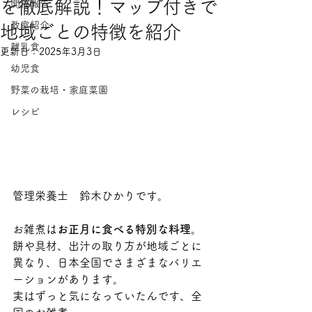
を徹底解説！マップ付きで
開催報告
教室紹介
地域ごとの特徴を紹介
離乳食
更新日：
2025年3月3日
幼児食
野菜の栽培・家庭菜園
レシピ
管理栄養士　鈴木ひかりです。
お雑煮は
お正月に食べる特別な料理
。
餅や具材、出汁の取り方が地域ごとに
異なり、日本全国でさまざまなバリエ
ーションがあります。
実はずっと気になっていたんです、全