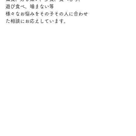
遊び食べ、噛まない等
様々なお悩みをその子その人に合わせ
た相談にお応えしています。
とよた女性の起業できますproject．ビ
ジネスコンテスト2022
「食農がっこう」審査員特別賞受賞
GIRAFFES JAPAN セミファイナリスト
豊田市親子食育講座等講師