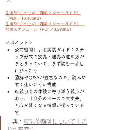
生後5か月からの「離乳スタートガイド」
（PDF／10,456KB）
生後5か月からの「離乳スタートガイド」　
別添スケジュール（PDF／3,293KB）
＜ポイント＞
公式機関による実践ガイド：ステ
ップ形式で授乳・離乳の進め方が
まとまっていて、まず読む一歩目
にぴったり
図解やQ&Aが豊富なので、読みや
すく迷いにくい構成
母親自身の体験に寄り添う視点が
あり、「自分のペースで大丈夫」
と心が軽くなる情報が揃っていま
す
出典：
授乳や離乳について｜こ
ども家庭庁