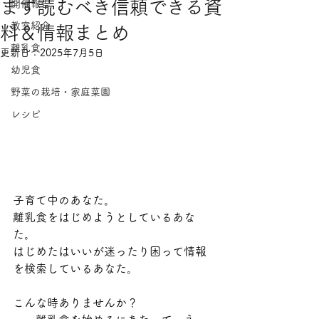
まず読むべき信頼できる資
開催報告
教室紹介
料＆情報まとめ
離乳食
更新日：
2025年7月5日
幼児食
野菜の栽培・家庭菜園
レシピ
子育て中のあなた。
離乳食をはじめようとしているあな
た。
はじめたはいいが迷ったり困って情報
を検索しているあなた。
こんな時ありませんか？