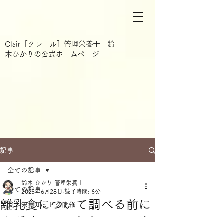
Clair［クレール］管理栄養士 鈴
木ひかりの公式ホームページ
記事
全ての記事
鈴木 ひかり 管理栄養士
全ての記事
2025年6月28日
読了時間: 5分
離乳食について調べる前に
食・栄養知っトク情報