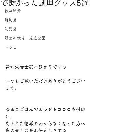
てよかった調理グッズ5選
開催報告
教室紹介
離乳食
幼児食
野菜の栽培・家庭菜園
レシピ
管理栄養士鈴木ひかりです☺
いつもご覧いただきありがとうござい
ます。
ゆる楽ごはんでカラダもココロも健康
に。
あふれた情報でわからなくなった方へ
食の楽しさをお伝えします☺