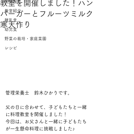
教室を開催しました！ハン
開催報告
教室紹介
バーガーとフルーツミルク
離乳食
寒天作り
幼児食
野菜の栽培・家庭菜園
レシピ
管理栄養士　鈴木ひかりです。
父の日に合わせて、子どもたちと一緒
に料理教室を開催しました！
今回は、お父さんと一緒に子どもたち
が一生懸命料理に挑戦しました♪