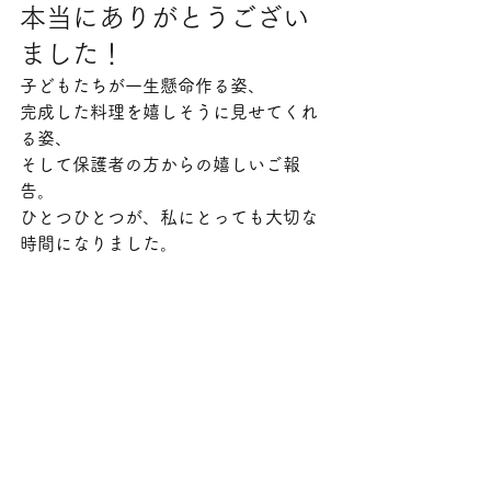
本当にありがとうござい
ました！
子どもたちが一生懸命作る姿、
完成した料理を嬉しそうに見せてくれ
る姿、
そして保護者の方からの嬉しいご報
告。
ひとつひとつが、私にとっても大切な
時間になりました。
また次回の料理教室でも、子どもたち
の「やってみたい！」を大切にしなが
ら、
楽しく食に触れられる時間を作ってい
きたいと思います。
【次回のご案内】
父の日の料理教室の開催は1年後となり