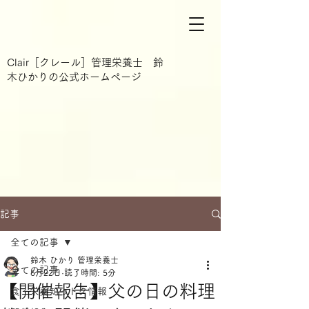
Clair［クレール］管理栄養士 鈴
木ひかりの公式ホームページ
記事
全ての記事
鈴木 ひかり 管理栄養士
全ての記事
6月22日
読了時間: 5分
【開催報告】父の日の料理
食・栄養知っトク情報