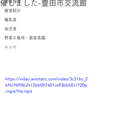
催しました-豊田市交流館
開催報告
教室紹介
離乳食
幼児食
野菜の栽培・家庭菜園
レシピ
https://video.wixstatic.com/video/3c31bc_2
bf61f6ff5b2412bb057401ce93bbb01/720p
/mp4/file.mp4