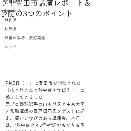
う！豊田市講演レポート＆
開催報告
教室紹介
予防の3つのポイント
離乳食
幼児食
野菜の栽培・家庭菜園
レシピ
7月5日（土）に豊田市で開催された
「山本昌さんと熱中症を学ぼう！」に
参加してきました！
元プロ野球選手の山本昌氏と中京大学
非常勤講師の青戸慎司氏をゲストに迎
え、笑いと学びのある講演会。本日
は、“熱中症クイズ”や“誰でもできる予