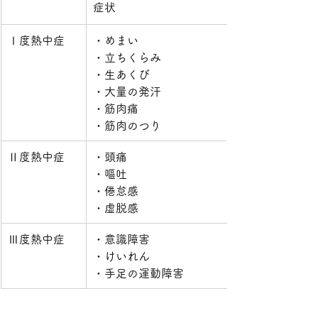
症状
Ⅰ度熱中症
・めまい
・立ちくらみ
・生あくび
・大量の発汗
・筋肉痛
・筋肉のつり
Ⅱ度熱中症
・頭痛
・嘔吐
・倦怠感
・虚脱感
Ⅲ度熱中症
・意識障害
・けいれん
・手足の運動障害