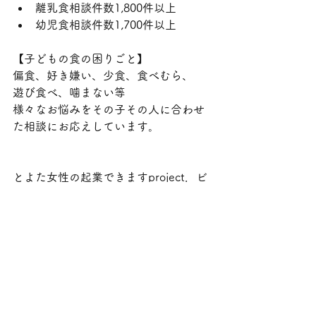
離乳食相談件数1,800件以上
幼児食相談件数1,700件以上
【子どもの食の困りごと】
偏食、好き嫌い、少食、食べむら、
遊び食べ、噛まない等
様々なお悩みをその子その人に合わせ
た相談にお応えしています。
とよた女性の起業できますproject．ビ
ジネスコンテスト2022
「食農がっこう」審査員特別賞受賞
GIRAFFES JAPAN セミファイナリスト
豊田市親子食育講座等講師