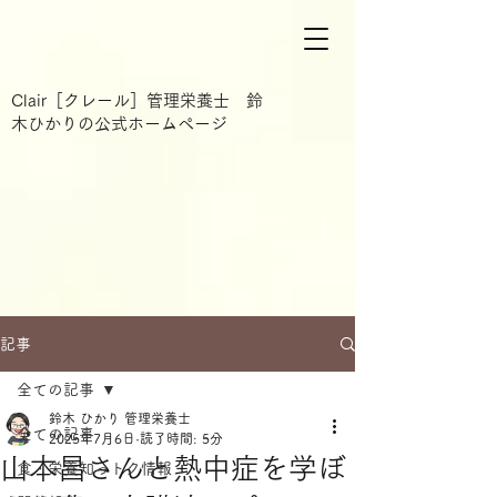
Clair［クレール］管理栄養士 鈴
木ひかりの公式ホームページ
記事
全ての記事
鈴木 ひかり 管理栄養士
全ての記事
2025年7月6日
読了時間: 5分
山本昌さんと熱中症を学ぼ
食・栄養知っトク情報