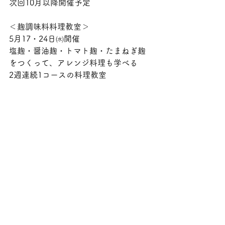
次回10月以降開催予定
＜麹調味料料理教室＞
5月17・24日㈬開催
塩麹・醤油麹・トマト麹・たまねぎ麹
をつくって、アレンジ料理も学べる
2週連続1コースの料理教室
お子さま連れOK👌
定員12名様→残7名様
5/10〆切
詳細はこちらをご確認ください↓
https://clair-
hikari.hp.peraichi.com/koujicooking
✼••┈┈┈┈┈┈┈┈┈┈┈┈┈┈┈┈••✼