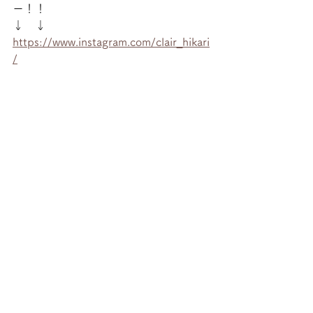
ー！！
↓　↓
https://www.instagram.com/clair_hikari
/