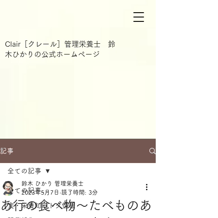
Clair［クレール］管理栄養士 鈴
木ひかりの公式ホームページ
記事
全ての記事
鈴木 ひかり 管理栄養士
全ての記事
2023年5月7日
読了時間: 3分
あ行の食べ物～たべものあ
食・栄養知っトク情報