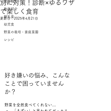
別に対策！診断×ゆるワザ
開催報告
教室紹介
で楽しく食育
離乳食
更新日：
2025年4月21日
幼児食
野菜の栽培・家庭菜園
レシピ
好き嫌いの悩み、こんな
ことで困っていません
か？
野菜を全然食べてくれない…
「まずい」と言われてガッカリ…