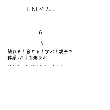
LINE公式アカウントはこちら
​6
​触れる！育てる！学ぶ！親子で
体感♪おうち畑ラボ
触れることが知るきっかけに
育てる楽しさ・大変さを知る
学ぶことで生きる力が自然と身に
つきます。
プランター・土・苗等一式こちら
でご用意します。