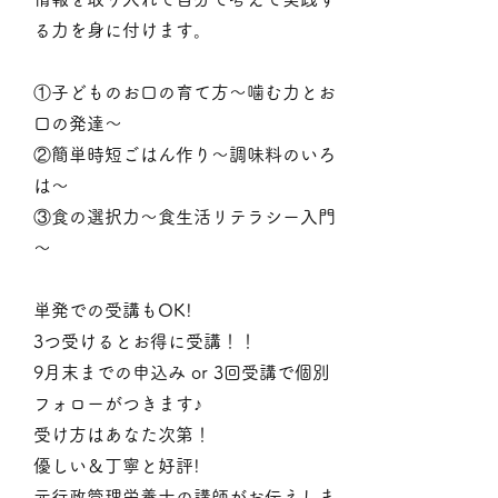
る力を身に付けます。
①子どものお口の育て方～噛む力とお
口の発達～
②簡単時短ごはん作り～調味料のいろ
は～
③食の選択力～食生活リテラシー入門
～
単発での受講もOK!
3つ受けるとお得に受講！！
9月末までの申込み or 3回受講で個別
フォローがつきます♪
受け方はあなた次第！
優しい＆丁寧と好評!
元行政管理栄養士の講師がお伝えしま